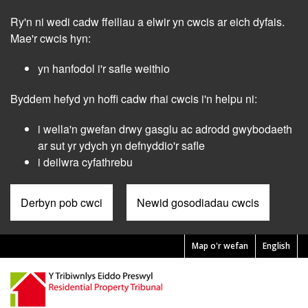
Skip
Ry'n ni wedi cadw ffeiliau a elwir yn cwcis ar eich dyfais.
to
main
Mae'r cwcis hyn:
content
yn hanfodol i'r safle weithio
Byddem hefyd yn hoffi cadw rhai cwcis i'n helpu ni:
i wella'n gwefan drwy gasglu ac adrodd gwybodaeth
ar sut yr ydych yn defnyddio'r safle
i deilwra cyfathrebu
Derbyn pob cwci
Newid gosodiadau cwcis
Map o'r wefan
English
Pre
Header
Menu