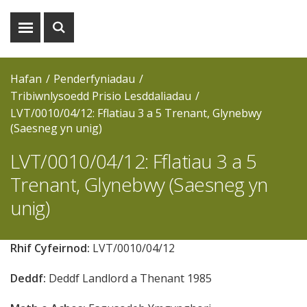
Dangos
Dangos
y
y
fwydlen
chwiliad
Hafan
Penderfyniadau
Tribiwnlysoedd Prisio Lesddaliadau
LVT/0010/04/12: Fflatiau 3 a 5 Trenant, Glynebwy
(Saesneg yn unig)
LVT/0010/04/12: Fflatiau 3 a 5
Trenant, Glynebwy (Saesneg yn
unig)
Rhif Cyfeirnod:
LVT/0010/04/12
Deddf:
Deddf Landlord a Thenant 1985