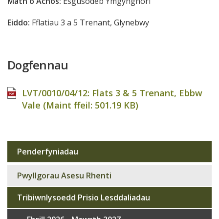
Math o Achos:
Esgusodeb Ymgynghori
Eiddo:
Fflatiau 3 a 5 Trenant, Glynebwy
Dogfennau
LVT/0010/04/12: Flats 3 & 5 Trenant, Ebbw
Vale (Maint ffeil:
501.19 KB
)
Penderfyniadau
Sub
navigation
Pwyllgorau Asesu Rhenti
Tribiwnlysoedd Prisio Lesddaliadau