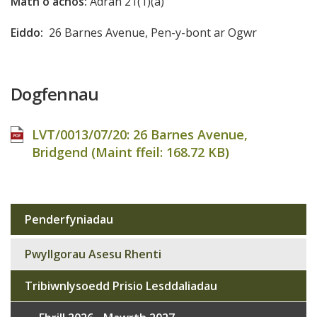
Math o achos:
Adran 21(1)(a)
Eiddo:
26 Barnes Avenue, Pen-y-bont ar Ogwr
Dogfennau
LVT/0013/07/20: 26 Barnes Avenue,
Bridgend (Maint ffeil:
168.72 KB
)
Penderfyniadau
Sub
navigation
Pwyllgorau Asesu Rhenti
Tribiwnlysoedd Prisio Lesddaliadau