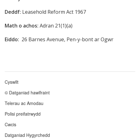
Deddf:
Leasehold Reform Act 1967
Math o achos:
Adran 21(1)(a)
Eiddo:
26 Barnes Avenue, Pen-y-bont ar Ogwr
Cyswllt
Footer
© Datganiad hawlfraint
menu
Telerau ac Amodau
Polisi preifatrwydd
Cwcis
Datganiad Hygyrchedd