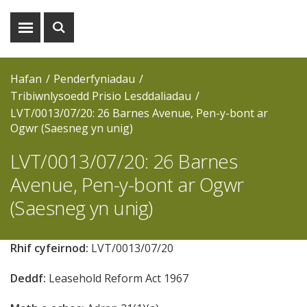
Dangos
Dangos
y
y
fwydlen
chwiliad
Hafan
Penderfyniadau
Tribiwnlysoedd Prisio Lesddaliadau
LVT/0013/07/20: 26 Barnes Avenue, Pen-y-bont ar
Ogwr (Saesneg yn unig)
LVT/0013/07/20: 26 Barnes
Avenue, Pen-y-bont ar Ogwr
(Saesneg yn unig)
Rhif cyfeirnod:
LVT/0013/07/20
Deddf:
Leasehold Reform Act 1967