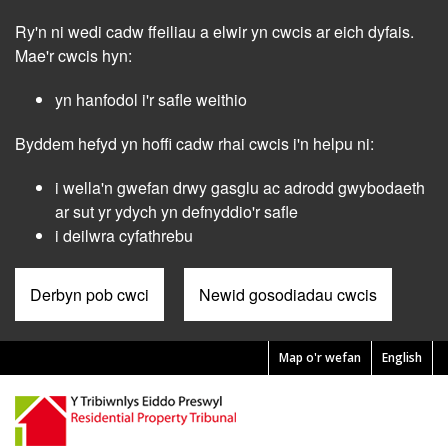
Skip
Ry'n ni wedi cadw ffeiliau a elwir yn cwcis ar eich dyfais.
to
main
Mae'r cwcis hyn:
content
yn hanfodol i'r safle weithio
Byddem hefyd yn hoffi cadw rhai cwcis i'n helpu ni:
i wella'n gwefan drwy gasglu ac adrodd gwybodaeth
ar sut yr ydych yn defnyddio'r safle
i deilwra cyfathrebu
Derbyn pob cwci
Newid gosodiadau cwcis
Map o'r wefan
English
Pre
Header
Menu