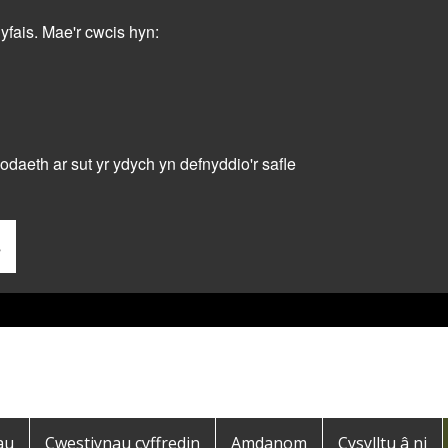
dyfais. Mae'r cwcis hyn:
daeth ar sut yr ydych yn defnyddio'r safle
s
au
Cwestiynau cyffredin
Amdanom
Cysylltu â ni