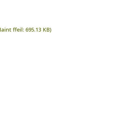
int ffeil:
695.13 KB
)