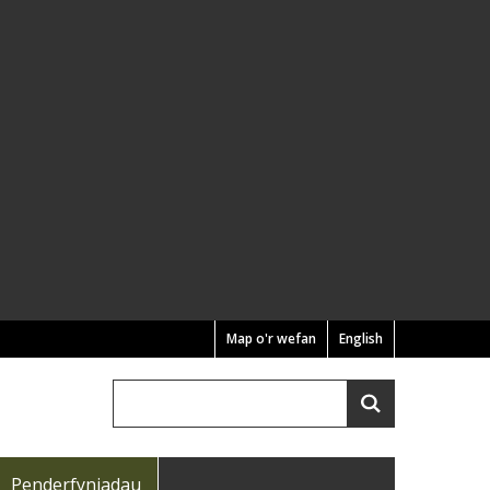
Map o'r wefan
English
Chwilio
Search
Penderfyniadau