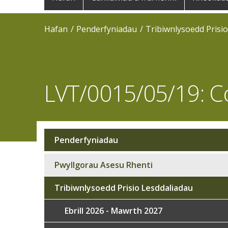
navigation
Hafan
Penderfyniadau
Tribiwnlysoedd Prisi
LVT/0015/05/19: C
Penderfyniadau
Sub
navigation
Pwyllgorau Asesu Rhenti
Tribiwnlysoedd Prisio Lesddaliadau
Ebrill 2026 - Mawrth 2027