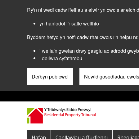
Skip
Ry'n ni wedi cadw ffeiliau a elwir yn cwcis ar eich 
to
main
yn hanfodol i'r safle weithio
content
Byddem hefyd yn hoffi cadw rhai cwcis i'n helpu ni:
i wella'n gwefan drwy gasglu ac adrodd gwybo
i deilwra cyfathrebu
Derbyn pob cwci
Newid gosodiadau cwci
Pre
Header
Menu
Main
Hafan
Canllawiau a ffurflenni
Rheoliad