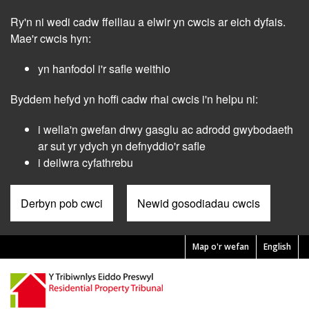
Skip
Ry'n ni wedi cadw ffeiliau a elwir yn cwcis ar eich dyfais.
to
main
Mae'r cwcis hyn:
content
yn hanfodol i'r safle weithio
Byddem hefyd yn hoffi cadw rhai cwcis i'n helpu ni:
i wella'n gwefan drwy gasglu ac adrodd gwybodaeth
ar sut yr ydych yn defnyddio'r safle
i deilwra cyfathrebu
Derbyn pob cwci
Newid gosodiadau cwcis
Map o'r wefan
English
Pre
Header
Menu