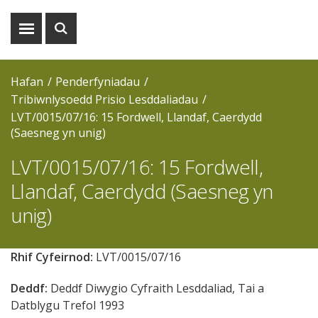
Dangos
Dangos
y
y
fwydlen
chwiliad
Hafan
Penderfyniadau
Tribiwnlysoedd Prisio Lesddaliadau
LVT/0015/07/16: 15 Fordwell, Llandaf, Caerdydd
(Saesneg yn unig)
LVT/0015/07/16: 15 Fordwell,
Llandaf, Caerdydd (Saesneg yn
unig)
Rhif Cyfeirnod:
LVT/0015/07/16
Deddf:
Deddf Diwygio Cyfraith Lesddaliad, Tai a
Datblygu Trefol 1993