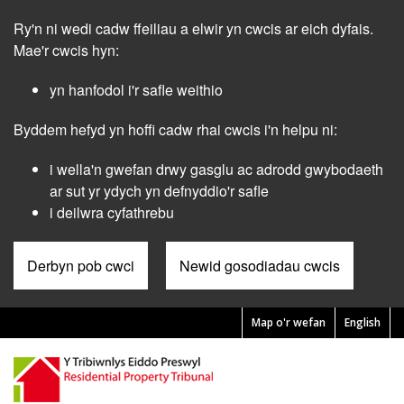
Skip
Ry'n ni wedi cadw ffeiliau a elwir yn cwcis ar eich dyfais.
to
main
Mae'r cwcis hyn:
content
yn hanfodol i'r safle weithio
Byddem hefyd yn hoffi cadw rhai cwcis i'n helpu ni:
i wella'n gwefan drwy gasglu ac adrodd gwybodaeth
ar sut yr ydych yn defnyddio'r safle
i deilwra cyfathrebu
Derbyn pob cwci
Newid gosodiadau cwcis
Map o'r wefan
English
Pre
Header
Menu