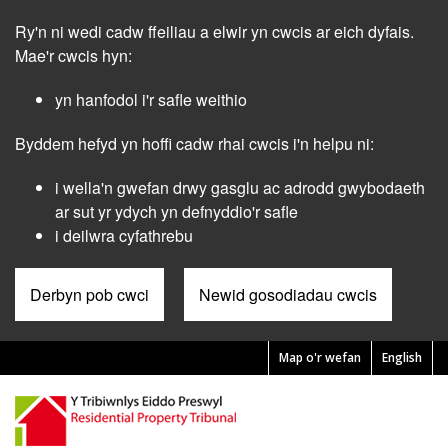
Skip
Ry'n ni wedi cadw ffeiliau a elwir yn cwcis ar eich dyfais.
to
main
Mae'r cwcis hyn:
content
yn hanfodol i'r safle weithio
Byddem hefyd yn hoffi cadw rhai cwcis i'n helpu ni:
i wella'n gwefan drwy gasglu ac adrodd gwybodaeth
ar sut yr ydych yn defnyddio'r safle
i deilwra cyfathrebu
Derbyn pob cwci
Newid gosodiadau cwcis
Map o'r wefan
English
Pre
Header
Menu