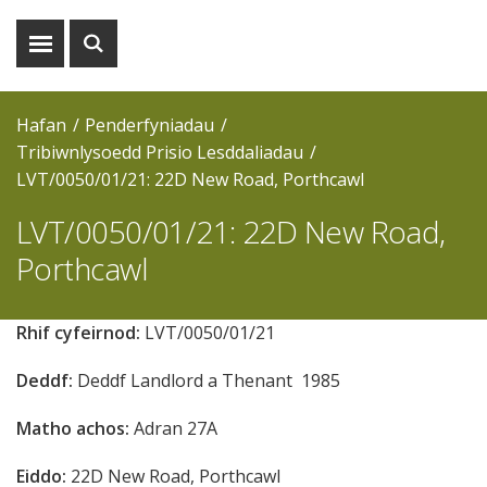
Dangos
Dangos
y
y
fwydlen
chwiliad
Hafan
Penderfyniadau
Tribiwnlysoedd Prisio Lesddaliadau
LVT/0050/01/21: 22D New Road, Porthcawl
LVT/0050/01/21: 22D New Road,
Porthcawl
Rhif cyfeirnod:
LVT/0050/01/21
Deddf:
Deddf
Landlord a Thenant 1985
Matho achos:
Adran 27A
Eiddo:
22D New Road, Porthcawl