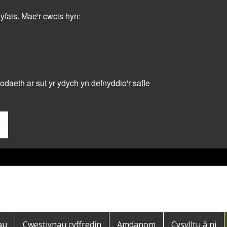
dyfais. Mae'r cwcis hyn:
daeth ar sut yr ydych yn defnyddio'r safle
s
au
Cwestiynau cyffredin
Amdanom
Cysylltu â ni