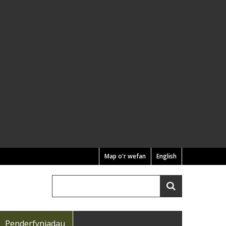
Map o'r wefan
English
Chwilio
Search
Penderfyniadau