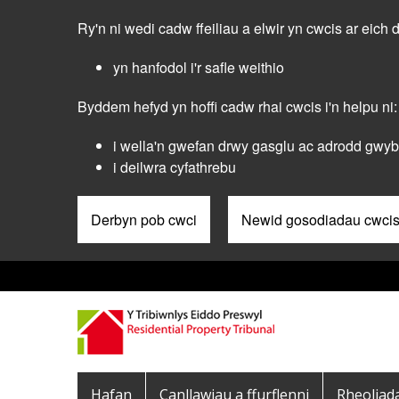
Skip
Ry'n ni wedi cadw ffeiliau a elwir yn cwcis ar eich 
to
main
yn hanfodol i'r safle weithio
content
Byddem hefyd yn hoffi cadw rhai cwcis i'n helpu ni:
i wella'n gwefan drwy gasglu ac adrodd gwybo
i deilwra cyfathrebu
Derbyn pob cwci
Newid gosodiadau cwci
Pre
Header
Menu
Main
Hafan
Canllawiau a ffurflenni
Rheoliad