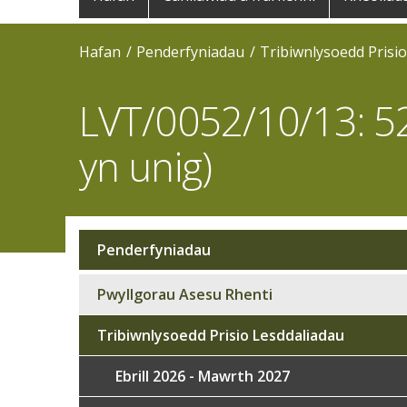
navigation
Hafan
Penderfyniadau
Tribiwnlysoedd Prisi
LVT/0052/10/13: 5
yn unig)
Penderfyniadau
Sub
navigation
Pwyllgorau Asesu Rhenti
Tribiwnlysoedd Prisio Lesddaliadau
Ebrill 2026 - Mawrth 2027