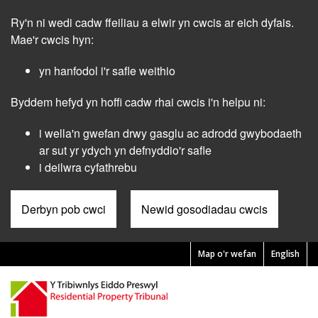
Skip
Ry'n ni wedi cadw ffeiliau a elwir yn cwcis ar eich dyfais.
to
main
Mae'r cwcis hyn:
content
yn hanfodol i'r safle weithio
Byddem hefyd yn hoffi cadw rhai cwcis i'n helpu ni:
i wella'n gwefan drwy gasglu ac adrodd gwybodaeth
ar sut yr ydych yn defnyddio'r safle
i deilwra cyfathrebu
Derbyn pob cwci
Newid gosodiadau cwcis
Map o'r wefan
English
Pre
Header
Menu