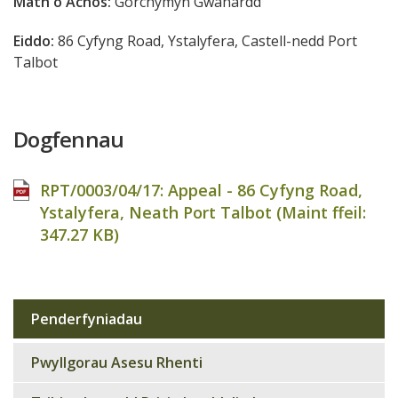
Math o Achos:
Gorchymyn Gwahardd
Eiddo:
86 Cyfyng Road, Ystalyfera, Castell-nedd Port
Talbot
Dogfennau
RPT/0003/04/17: Appeal - 86 Cyfyng Road,
Ystalyfera, Neath Port Talbot (Maint ffeil:
347.27 KB
)
Penderfyniadau
Sub
navigation
Pwyllgorau Asesu Rhenti