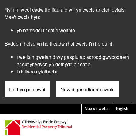
Skip
Ry'n ni wedi cadw ffeiliau a elwir yn cwcis ar eich dyfais.
to
main
Mae'r cwcis hyn:
content
yn hanfodol i'r safle weithio
Byddem hefyd yn hoffi cadw rhai cwcis i'n helpu ni:
i wella'n gwefan drwy gasglu ac adrodd gwybodaeth
ar sut yr ydych yn defnyddio'r safle
i deilwra cyfathrebu
Derbyn pob cwci
Newid gosodiadau cwcis
Map o'r wefan
English
Pre
Header
Menu