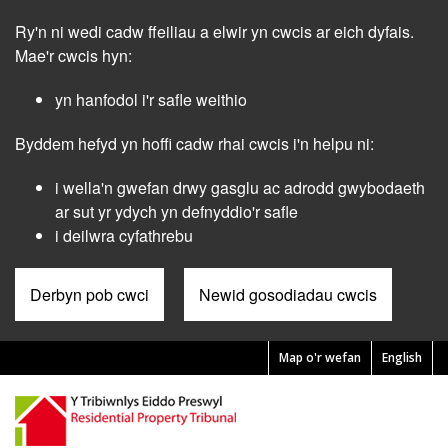
Skip
Ry'n ni wedi cadw ffeiliau a elwir yn cwcis ar eich dyfais.
to
main
Mae'r cwcis hyn:
content
yn hanfodol i'r safle weithio
Byddem hefyd yn hoffi cadw rhai cwcis i'n helpu ni:
i wella'n gwefan drwy gasglu ac adrodd gwybodaeth
ar sut yr ydych yn defnyddio'r safle
i deilwra cyfathrebu
Derbyn pob cwci
Newid gosodiadau cwcis
Map o'r wefan
English
Pre
Header
Menu