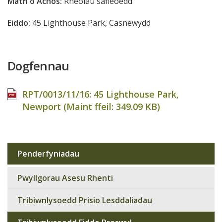
Math o Achos:
Rheolau safleoedd
Eiddo:
45 Lighthouse Park, Casnewydd
Dogfennau
RPT/0013/11/16: 45 Lighthouse Park,
Newport (Maint ffeil:
349.09 KB
)
Penderfyniadau
Sub
navigation
Pwyllgorau Asesu Rhenti
Tribiwnlysoedd Prisio Lesddaliadau