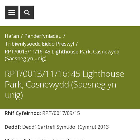
Dangos
Dangos
y
y
fwydlen
chwiliad
Hafan
Penderfyniadau
Tribiwnlysoedd Eiddo Preswyl
RPT/0013/11/16: 45 Lighthouse Park, Casnewydd
(Saesneg yn unig)
RPT/0013/11/16: 45 Lighthouse
Park, Casnewydd (Saesneg yn
unig)
Rhif Cyfeirnod:
RPT/0017/09/15
Deddf:
Deddf Cartrefi Symudol (Cymru) 2013