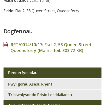
Math o Achos:
Adran 21(5)
Eiddo:
Flat 2, 58 Queen Street, Queensferry
Dogfennau
RPT/0014/10/17: Flat 2, 58 Queen Street,
Queensferry (Maint ffeil:
303.72 KB
)
Penderfyniadau
Sub
navigation
Pwyllgorau Asesu Rhenti
Tribiwnlysoedd Prisio Lesddaliadau