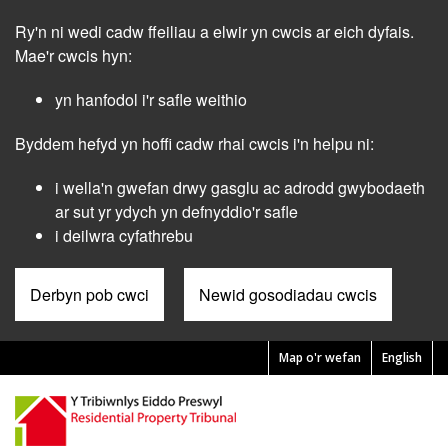
Skip
Ry'n ni wedi cadw ffeiliau a elwir yn cwcis ar eich dyfais.
to
main
Mae'r cwcis hyn:
content
yn hanfodol i'r safle weithio
Byddem hefyd yn hoffi cadw rhai cwcis i'n helpu ni:
i wella'n gwefan drwy gasglu ac adrodd gwybodaeth
ar sut yr ydych yn defnyddio'r safle
i deilwra cyfathrebu
Derbyn pob cwci
Newid gosodiadau cwcis
Map o'r wefan
English
Pre
Header
Menu