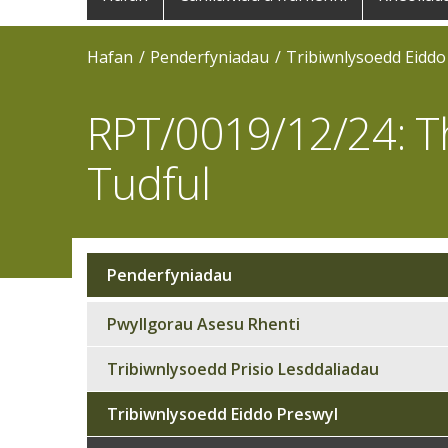
navigation
Hafan
Penderfyniadau
Tribiwnlysoedd Eiddo
RPT/0019/12/24: T
Tudful
Penderfyniadau
Sub
navigation
Pwyllgorau Asesu Rhenti
Tribiwnlysoedd Prisio Lesddaliadau
Tribiwnlysoedd Eiddo Preswyl