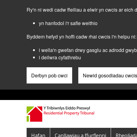
Skip
Ry'n ni wedi cadw ffeiliau a elwir yn cwcis ar eich 
to
main
yn hanfodol i'r safle weithio
content
Byddem hefyd yn hoffi cadw rhai cwcis i'n helpu ni:
i wella'n gwefan drwy gasglu ac adrodd gwybo
i deilwra cyfathrebu
Derbyn pob cwci
Newid gosodiadau cwci
Pre
Header
Menu
Main
Hafan
Canllawiau a ffurflenni
Rheoliad