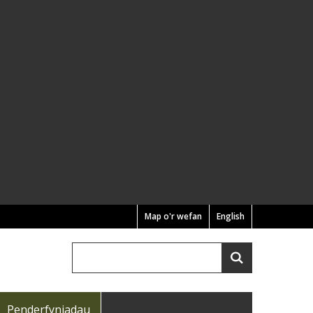
Map o'r wefan
English
Chwilio
Search
Penderfyniadau