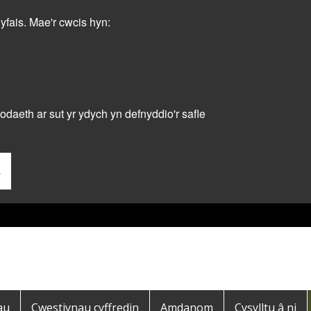
dyfais. Mae'r cwcis hyn:
daeth ar sut yr ydych yn defnyddio'r safle
s
au
Cwestiynau cyffredin
Amdanom
Cysylltu â ni