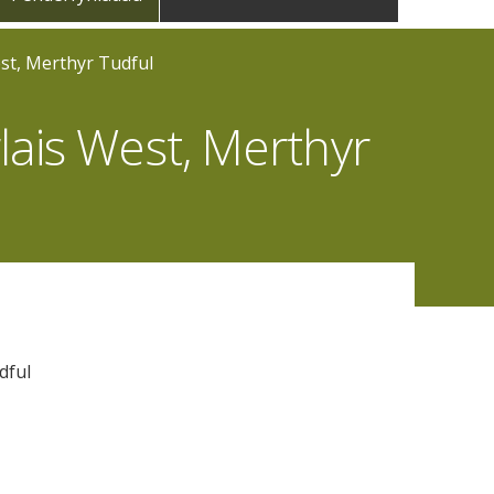
st, Merthyr Tudful
ais West, Merthyr
dful