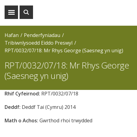
Dangos
Dangos
y
y
fwydlen
chwiliad
Hafan
Penderfyniadau
Tribiwnlysoedd Eiddo Preswyl
RPT/0032/07/18: Mr Rhys George (Saesneg yn unig)
RPT/0032/07/18: Mr Rhys George
(Saesneg yn unig)
Rhif Cyfeirnod:
RPT/0032/07/18
Deddf:
Deddf Tai (Cymru) 2014
Math o Achos:
Gwrthod rhoi trwydded