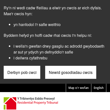
Skip
Ry'n ni wedi cadw ffeiliau a elwir yn cwcis ar eich dyfais.
to
main
Mae'r cwcis hyn:
content
yn hanfodol i'r safle weithio
Byddem hefyd yn hoffi cadw rhai cwcis i'n helpu ni:
i wella'n gwefan drwy gasglu ac adrodd gwybodaeth
ar sut yr ydych yn defnyddio'r safle
i deilwra cyfathrebu
Derbyn pob cwci
Newid gosodiadau cwcis
Map o'r wefan
English
Pre
Header
Menu