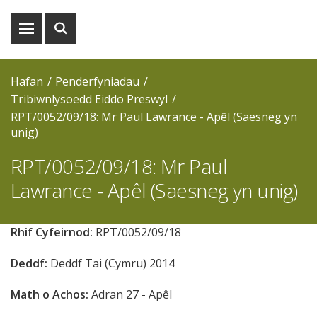
Dangos
Dangos
y
y
fwydlen
chwiliad
Hafan
Penderfyniadau
Tribiwnlysoedd Eiddo Preswyl
RPT/0052/09/18: Mr Paul Lawrance - Apêl (Saesneg yn
unig)
RPT/0052/09/18: Mr Paul
Lawrance - Apêl (Saesneg yn unig)
Rhif Cyfeirnod:
RPT/0052/09/18
Deddf:
Deddf Tai (Cymru) 2014
Math o Achos:
Adran 27 - Apêl