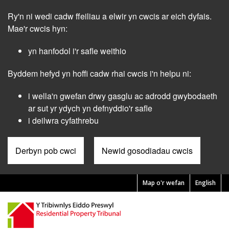
Skip
Ry'n ni wedi cadw ffeiliau a elwir yn cwcis ar eich dyfais.
to
main
Mae'r cwcis hyn:
content
yn hanfodol i'r safle weithio
Byddem hefyd yn hoffi cadw rhai cwcis i'n helpu ni:
i wella'n gwefan drwy gasglu ac adrodd gwybodaeth
ar sut yr ydych yn defnyddio'r safle
i deilwra cyfathrebu
Derbyn pob cwci
Newid gosodiadau cwcis
Map o'r wefan
English
Pre
Header
Menu