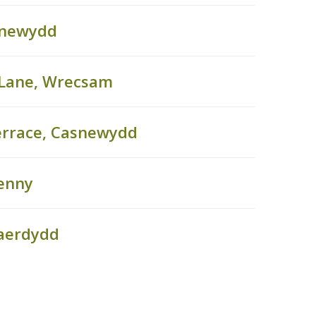
asnewydd
 Lane, Wrecsam
Terrace, Casnewydd
genny
Caerdydd