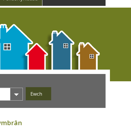
Cwmbrân