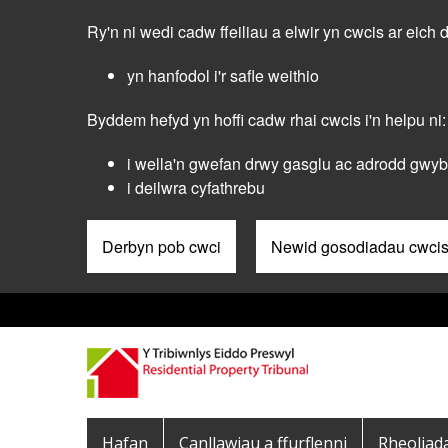
Skip
Ry'n ni wedi cadw ffeiliau a elwir yn cwcis ar eich 
to
main
yn hanfodol i'r safle weithio
content
Byddem hefyd yn hoffi cadw rhai cwcis i'n helpu ni:
i wella'n gwefan drwy gasglu ac adrodd gwybo
i deilwra cyfathrebu
Derbyn pob cwci
Newid gosodiadau cwci
Pre
Header
Menu
Main
Hafan
Canllawiau a ffurflenni
Rheoliad