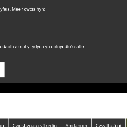
dyfais. Mae'r cwcis hyn:
daeth ar sut yr ydych yn defnyddio'r safle
s
au
Cwestiynau cyffredin
Amdanom
Cysylltu â ni