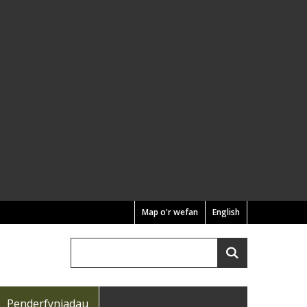
Map o'r wefan
English
Chwilio
Search
Penderfyniadau