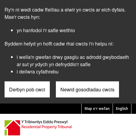
Skip
Ry'n ni wedi cadw ffeiliau a elwir yn cwcis ar eich dyfais.
to
main
Mae'r cwcis hyn:
content
yn hanfodol i'r safle weithio
Byddem hefyd yn hoffi cadw rhai cwcis i'n helpu ni:
i wella'n gwefan drwy gasglu ac adrodd gwybodaeth
ar sut yr ydych yn defnyddio'r safle
i deilwra cyfathrebu
Derbyn pob cwci
Newid gosodiadau cwcis
Map o'r wefan
English
Pre
Header
Menu