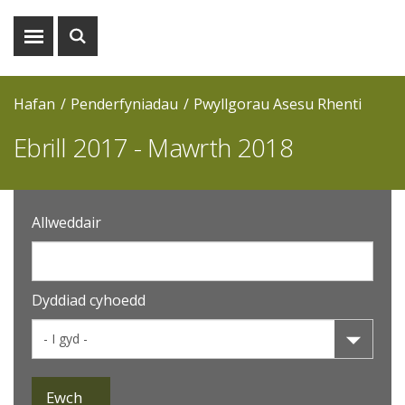
Dangos
Dangos
y
y
fwydlen
chwiliad
Hafan
Penderfyniadau
Pwyllgorau Asesu Rhenti
Ebrill 2017 - Mawrth 2018
Allweddair
Dyddiad cyhoedd