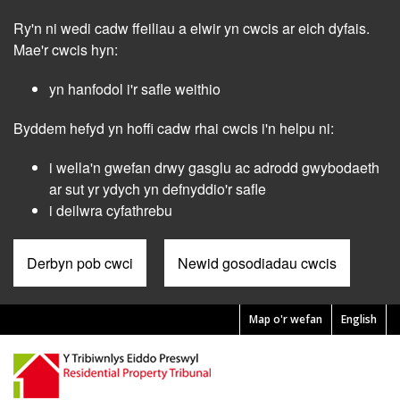
Skip
Ry'n ni wedi cadw ffeiliau a elwir yn cwcis ar eich dyfais.
to
main
Mae'r cwcis hyn:
content
yn hanfodol i'r safle weithio
Byddem hefyd yn hoffi cadw rhai cwcis i'n helpu ni:
i wella'n gwefan drwy gasglu ac adrodd gwybodaeth
ar sut yr ydych yn defnyddio'r safle
i deilwra cyfathrebu
Derbyn pob cwci
Newid gosodiadau cwcis
Map o'r wefan
English
Pre
Header
Menu