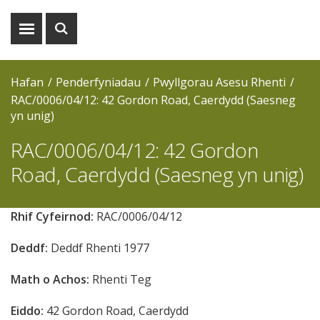
Dangos
Dangos
y
y
fwydlen
chwiliad
Hafan
Penderfyniadau
Pwyllgorau Asesu Rhenti
RAC/0006/04/12: 42 Gordon Road, Caerdydd (Saesneg
yn unig)
RAC/0006/04/12: 42 Gordon
Road, Caerdydd (Saesneg yn unig)
Rhif Cyfeirnod:
RAC/0006/04/12
Deddf:
Deddf Rhenti 1977
Math o Achos:
Rhenti Teg
Eiddo:
42 Gordon Road, Caerdydd