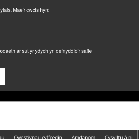
dyfais. Mae'r cwcis hyn:
daeth ar sut yr ydych yn defnyddio'r safle
s
au
Cwestiynau cyffredin
Amdanom
Cysylltu â ni