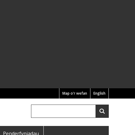
Map o'r wefan
English
Chwilio
Search
Penderfyniadau