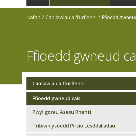
navigation
Hafan
Canllawiau a ffurflenni
Ffioedd gwneud
Ffioedd gwneud ca
Canllawiau a ffurflenni
Sub
navigation
Ffioedd gwneud cais
Pwyllgorau Asesu Rhenti
Tribiwnlysoedd Prisio Lesddaliadau