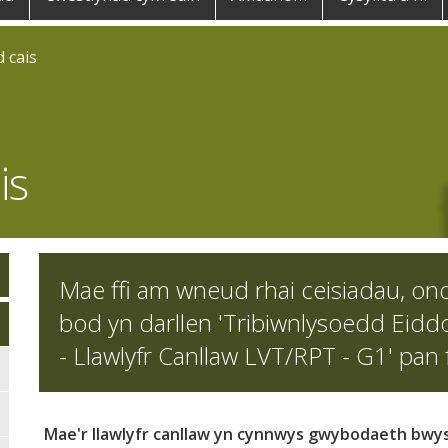
 cais
is
Mae ffi am wneud rhai ceisiadau, on
bod yn darllen 'Tribiwnlysoedd Eidd
- Llawlyfr Canllaw LVT/RPT - G1' pa
Mae'r llawlyfr canllaw yn cynnwys gwybodaeth bwys