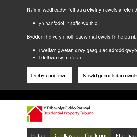
Skip
Ry'n ni wedi cadw ffeiliau a elwir yn cwcis ar eich 
to
main
yn hanfodol i'r safle weithio
content
Byddem hefyd yn hoffi cadw rhai cwcis i'n helpu ni:
i wella'n gwefan drwy gasglu ac adrodd gwybo
i deilwra cyfathrebu
Derbyn pob cwci
Newid gosodiadau cwci
Pre
Header
Menu
Main
Hafan
Canllawiau a ffurflenni
Rheoliad