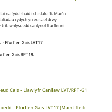
i na fydd rhaid i chi dalu ffi. Mae'n
aliadau rydych yn eu cael drwy
 tribiwnlysoedd canlynol ffurflenni
 - Ffurflen Gais LVT17
urflen Gais RPT19.
eud Cais - Llawlyfr Canllaw LVT/RPT-G1
oedd - Ffurflen Gais LVT17 (Maint ffeil: