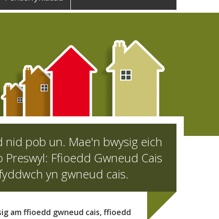
d nid pob un. Mae'n bwysig eich
o Preswyl: Ffioedd Gwneud Cais
n fyddwch yn gwneud cais.
ig am ffioedd gwneud cais, ffioedd