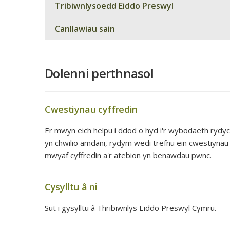
Tribiwnlysoedd Eiddo Preswyl
Canllawiau sain
Dolenni perthnasol
Cwestiynau cyffredin
Er mwyn eich helpu i ddod o hyd i'r wybodaeth rydy
yn chwilio amdani, rydym wedi trefnu ein cwestiynau
mwyaf cyffredin a'r atebion yn benawdau pwnc.
Cysylltu â ni
Sut i gysylltu â Thribiwnlys Eiddo Preswyl Cymru.