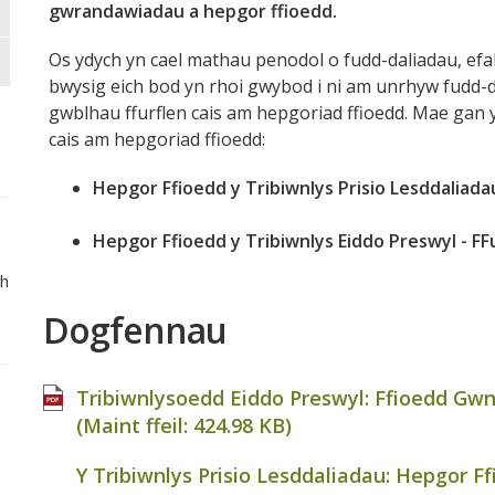
gwrandawiadau a hepgor ffioedd.
Os ydych yn cael mathau penodol o fudd-daliadau, efalla
bwysig eich bod yn rhoi gwybod i ni am unrhyw fudd-d
gwblhau ffurflen cais am hepgoriad ffioedd. Mae gan y
cais am hepgoriad ffioedd:
Hepgor Ffioedd y Tribiwnlys Prisio Lesddaliadau
Hepgor Ffioedd y Tribiwnlys Eiddo Preswyl - FF
ch
Dogfennau
Tribiwnlysoedd Eiddo Preswyl: Ffioedd Gwn
(Maint ffeil:
424.98 KB
)
Y Tribiwnlys Prisio Lesddaliadau: Hepgor Ffi