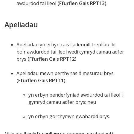
awdurdod tai lleol
(Ffurflen Gais RPT13)
.
Apeliadau
Apeliadau yn erbyn cais i adennill treuliau lle
bo'r awdurdod tai lleol wedi cymryd camau adfer
brys
(Ffurflen Gais RPT12)
Apeliadau mewn perthynas â mesurau brys
(Ffurflen Gais RPT11)
:
yn erbyn penderfyniad awdurdod tai lleol i
gymryd camau adfer brys; neu
yn erbyn gorchymyn gwahardd brys.
Mae ein
llawlyfr canllaw
yn cynnwys gwybodaeth