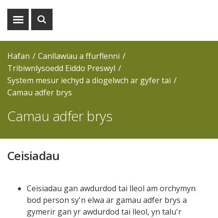
Dangos
Dangos
y
y
fwydlen
chwiliad
Hafan
Canllawiau a ffurflenni
Tribiwnlysoedd Eiddo Preswyl
System mesur iechyd a diogelwch ar gyfer tai
Camau adfer brys
Camau adfer brys
Ceisiadau
Ceisiadau gan awdurdod tai lleol am orchymyn
bod person sy'n elwa ar gamau adfer brys a
gymerir gan yr awdurdod tai lleol, yn talu'r