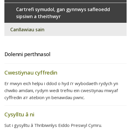
Cartrefi symudol, gan gynnwys safleoedd
sipsiwn a theithwyr
Canllawiau sain
Dolenni perthnasol
Cwestiynau cyffredin
Er mwyn eich helpu i ddod o hyd i'r wybodaeth rydych yn
chwilio amdani, rydym wedi trefnu ein cwestiynau mwyaf
cyffredin a'r atebion yn benawdau pwnc.
Cysylltu â ni
Sut i gysylltu â Thribiwnlys Eiddo Preswyl Cymru.