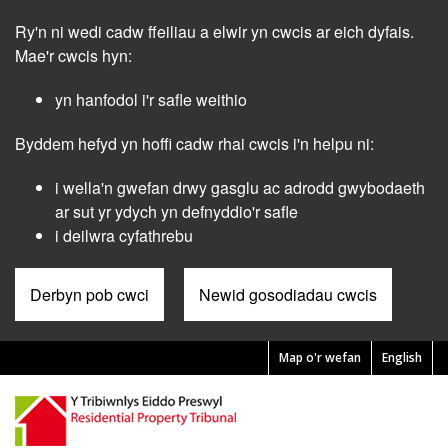
Skip
Ry'n ni wedi cadw ffeiliau a elwir yn cwcis ar eich dyfais.
to
main
Mae'r cwcis hyn:
content
yn hanfodol i'r safle weithio
Byddem hefyd yn hoffi cadw rhai cwcis i'n helpu ni:
i wella'n gwefan drwy gasglu ac adrodd gwybodaeth
ar sut yr ydych yn defnyddio'r safle
i deilwra cyfathrebu
Derbyn pob cwci
Newid gosodiadau cwcis
Map o'r wefan
English
Pre
Header
Menu