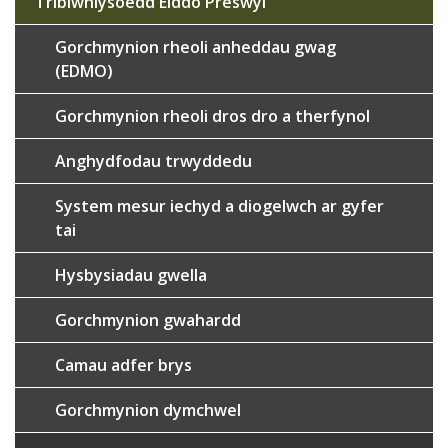
Tribiwnlysoedd Eiddo Preswyl
Gorchmynion rheoli anheddau gwag
(EDMO)
Gorchmynion rheoli dros dro a therfynol
Anghydfodau trwyddedu
System mesur iechyd a diogelwch ar gyfer
tai
Hysbysiadau gwella
Gorchmynion gwahardd
Camau adfer brys
Gorchmynion dymchwel