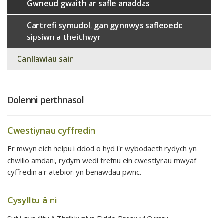
Gwneud gwaith ar safle anaddas
Cartrefi symudol, gan gynnwys safleoedd
sipsiwn a theithwyr
Canllawiau sain
Dolenni perthnasol
Cwestiynau cyffredin
Er mwyn eich helpu i ddod o hyd i'r wybodaeth rydych yn
chwilio amdani, rydym wedi trefnu ein cwestiynau mwyaf
cyffredin a'r atebion yn benawdau pwnc.
Cysylltu â ni