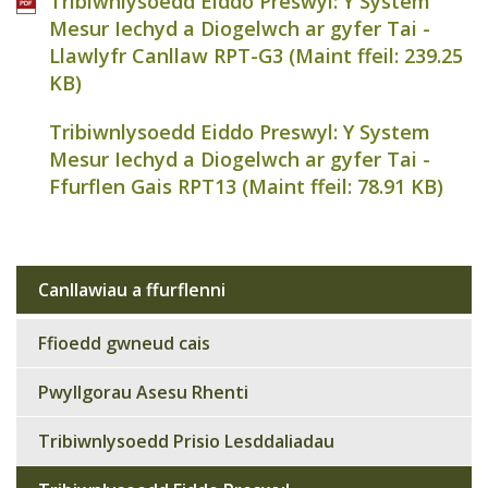
Tribiwnlysoedd Eiddo Preswyl: Y System
Mesur Iechyd a Diogelwch ar gyfer Tai -
Llawlyfr Canllaw RPT-G3 (Maint ffeil:
239.25
KB
)
Tribiwnlysoedd Eiddo Preswyl: Y System
Mesur Iechyd a Diogelwch ar gyfer Tai -
Ffurflen Gais RPT13 (Maint ffeil:
78.91 KB
)
Canllawiau a ffurflenni
Sub
navigation
Ffioedd gwneud cais
Pwyllgorau Asesu Rhenti
Tribiwnlysoedd Prisio Lesddaliadau