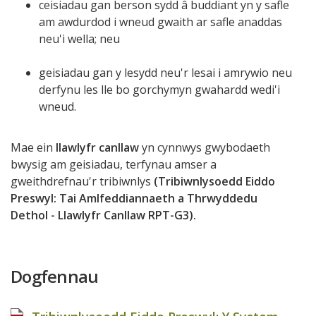
ceisiadau gan berson sydd â buddiant yn y safle
am awdurdod i wneud gwaith ar safle anaddas
neu'i wella; neu
geisiadau gan y lesydd neu'r lesai i amrywio neu
derfynu les lle bo gorchymyn gwahardd wedi'i
wneud.
Mae ein
llawlyfr canllaw
yn cynnwys gwybodaeth
bwysig am geisiadau, terfynau amser a
gweithdrefnau'r tribiwnlys
(Tribiwnlysoedd Eiddo
Preswyl: Tai Amlfeddiannaeth a Thrwyddedu
Dethol - Llawlyfr Canllaw RPT-G3).
Dogfennau