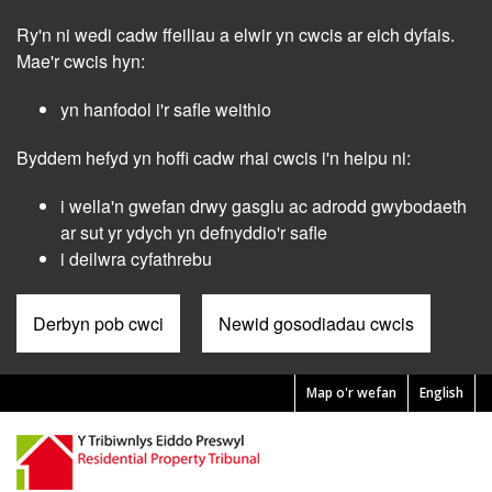
Skip
Ry'n ni wedi cadw ffeiliau a elwir yn cwcis ar eich dyfais.
to
main
Mae'r cwcis hyn:
content
yn hanfodol i'r safle weithio
Byddem hefyd yn hoffi cadw rhai cwcis i'n helpu ni:
i wella'n gwefan drwy gasglu ac adrodd gwybodaeth
ar sut yr ydych yn defnyddio'r safle
i deilwra cyfathrebu
Derbyn pob cwci
Newid gosodiadau cwcis
Map o'r wefan
English
Pre
Header
Menu