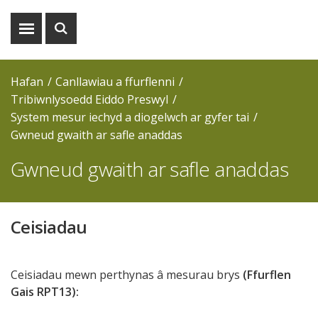
Dangos
Dangos
y
y
fwydlen
chwiliad
Hafan
Canllawiau a ffurflenni
Tribiwnlysoedd Eiddo Preswyl
System mesur iechyd a diogelwch ar gyfer tai
Gwneud gwaith ar safle anaddas
Gwneud gwaith ar safle anaddas
Ceisiadau
Ceisiadau mewn perthynas â mesurau brys
(Ffurflen
Gais RPT13):