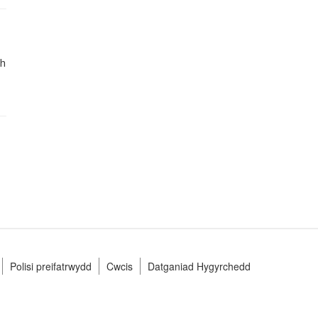
ch
Polisi preifatrwydd
Cwcis
Datganiad Hygyrchedd