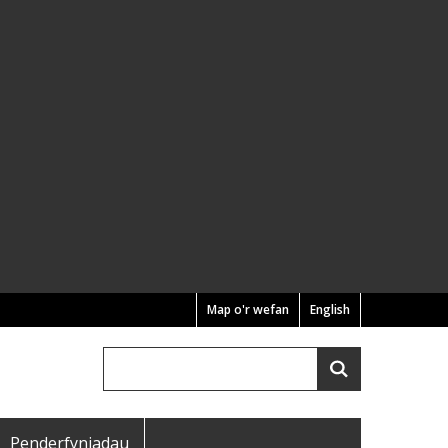
Map o'r wefan
English
Chwilio
Search
Penderfyniadau