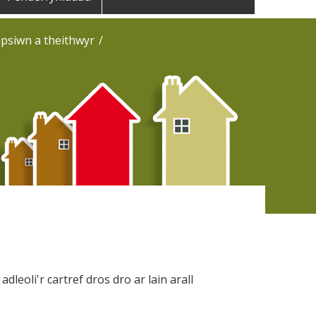
ipsiwn a theithwyr
leoli'r cartref dros dro ar lain arall