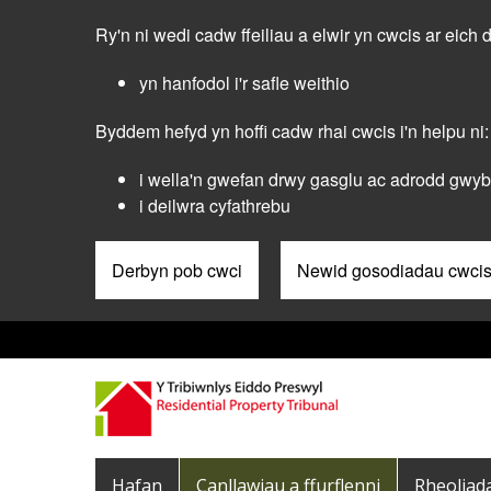
Skip
Ry'n ni wedi cadw ffeiliau a elwir yn cwcis ar eich 
to
main
yn hanfodol i'r safle weithio
content
Byddem hefyd yn hoffi cadw rhai cwcis i'n helpu ni:
i wella'n gwefan drwy gasglu ac adrodd gwybo
i deilwra cyfathrebu
Derbyn pob cwci
Newid gosodiadau cwci
Pre
Header
Menu
Main
Hafan
Canllawiau a ffurflenni
Rheoliad