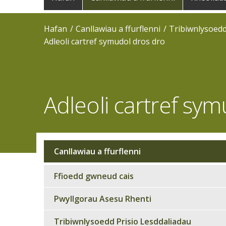
navigation
Hafan
Canllawiau a ffurflenni
Tribiwnlysoedd
Adleoli cartref symudol dros dro
Adleoli cartref sy
Canllawiau a ffurflenni
Sub
navigation
Ffioedd gwneud cais
Pwyllgorau Asesu Rhenti
Tribiwnlysoedd Prisio Lesddaliadau