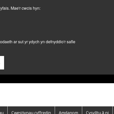
dyfais. Mae'r cwcis hyn:
daeth ar sut yr ydych yn defnyddio'r safle
s
au
Cwestiynau cyffredin
Amdanom
Cysylltu â ni