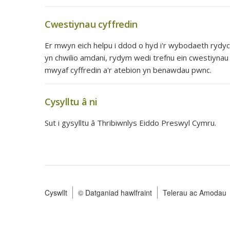
Cwestiynau cyffredin
Er mwyn eich helpu i ddod o hyd i'r wybodaeth rydy
yn chwilio amdani, rydym wedi trefnu ein cwestiynau
mwyaf cyffredin a'r atebion yn benawdau pwnc.
Cysylltu â ni
Sut i gysylltu â Thribiwnlys Eiddo Preswyl Cymru.
Cyswllt
© Datganiad hawlfraint
Telerau ac Amodau
Footer
menu