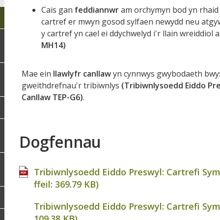
Cais gan
feddiannwr
am orchymyn bod yn rhaid i
cartref er mwyn gosod sylfaen newydd neu atgywe
y cartref yn cael ei ddychwelyd i'r llain wreiddiol
MH14)
Mae ein
llawlyfr canllaw
yn cynnwys gwybodaeth bwysi
gweithdrefnau'r tribiwnlys
(Tribiwnlysoedd Eiddo Pre
Canllaw TEP-G6)
.
Dogfennau
Tribiwnlysoedd Eiddo Preswyl: Cartrefi Sy
ffeil:
369.79 KB
)
Tribiwnlysoedd Eiddo Preswyl: Cartrefi Symu
109.38 KB
)