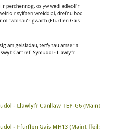
'r perchennog, os yw wedi adleoli'r
irio'r sylfaen wreiddiol, drefnu bod
 ar ôl cwblhau'r gwaith
(Ffurflen Gais
g am geisiadau, terfynau amser a
swyl: Cartrefi Symudol - Llawlyfr
mudol - Llawlyfr Canllaw TEP-G6 (Maint
dol - Ffurflen Gais MH13 (Maint ffeil: