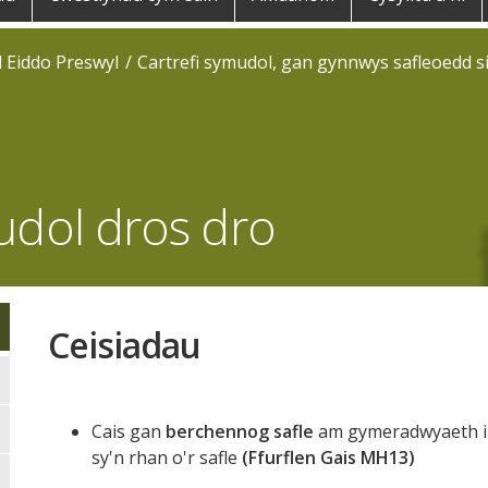
 Eiddo Preswyl
Cartrefi symudol, gan gynnwys safleoedd s
mudol dros dro
Ceisiadau
Cais gan
berchennog safle
am gymeradwyaeth i ad
sy'n rhan o'r safle
(Ffurflen Gais MH13)