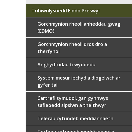
Tribiwnlysoedd Eiddo Preswyl
Gorchmynion rheoli anheddau gwag
(EDMO)
Gorchmynion rheoli dros dro a
therfynol
Anghydfodau trwyddedu
System mesur iechyd a diogelwch ar
gyfer tai
Cartrefi symudol, gan gynnwys
safleoedd sipsiwn a theithwyr
Telerau cytundeb meddiannaeth
Terfynu cytundeb meddiannaeth